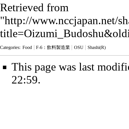
Retrieved from
"
http://www.nccjapan.net/s
title=Oizumi_Budoshu&old
Categories
:
Food
F-6：飲料製造業
OSU
Shashi(R)
This page was last modif
22:59.