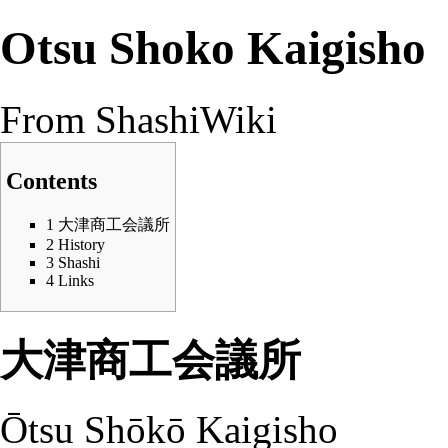
Otsu Shoko Kaigisho
From ShashiWiki
Contents
1
大津商工会議所
2
History
3
Shashi
4
Links
大津商工会議所
Ōtsu Shōkō Kaigisho