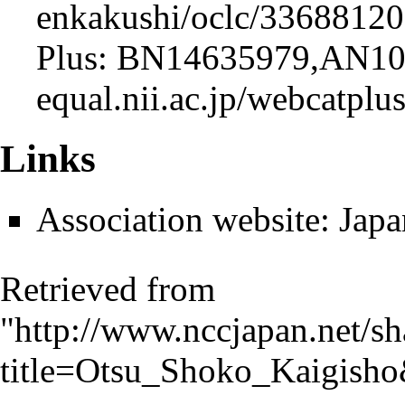
Plus:
BN14635979,AN10
Links
Association website:
Japa
Retrieved from
"
http://www.nccjapan.net/s
title=Otsu_Shoko_Kaigish